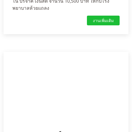
โน บริจาค เงินสด จำนวน 10,500 บาท ให้กับโรง
พยาบาลห้วยแถลง
งานเพิ่มเติม