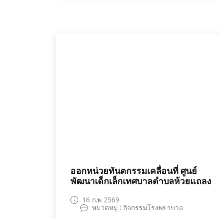
พยาบาลห้วยแถลง และเจ้าหน้าที่จาก
สำนักงานสาธารณสุขอำเภอและโรง
พยาบาลส่งเสริมสุขภาพตำบลในพื้นที่
อำเภอห้วยแถลงเข้าร่วมกิจกรรมอย่าง
พร้อมเพรียง บรรยากาศเป็นไปด้วยความ
สนุกสนานและอบอุ่น
ออกหน่วยทันตกรรมเคลื่อนที่ ศูนย์
พัฒนาเด็กเล็กเทศบาลตำบลห้วยแถลง
16 ก.พ 2569
หมวดหมู่ : กิจกรรมโรงพยาบาล