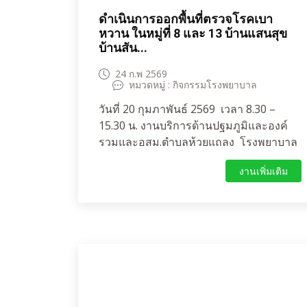
ดำเนินการออกพื้นที่ตรวจโรคเบา
หวาน ในหมู่ที่ 8 และ 13 บ้านแสนสุข
บ้านสัน...
24 ก.พ 2569
หมวดหมู่ : กิจกรรมโรงพยาบาล
วันที่ 20 กุมภาพันธ์ 2569 เวลา 8.30 –
15.30 น. งานบริการด้านปฐมภูมิและองค์
รวมและอสม.ตำบลห้วยแถลง โรงพยาบาล
ห้วยแถลง อำเภอห้วยแถลง จังหวัด
งานเพิ่มเติม
นครราชสีมา ได้รับมอบหมายการดำเนิน
งานจาก นายแพทย์นพพงษ์ พงศ์เลิศโกศล
นายแพทย์ชำนาญการพิเศษ(ด้าน
เวชกรรม)รักษาการในตำแหน่งผู้อำนวย
การโรงพยาบาลห้วยแถลง ให้ปฏิบัติงานเริ่ม
ดำเนินการออกพื้นที่ตรวจโรคเบาหวานครั้ง
แรก ในหมู่ที่ 8 และ 13 บ้านแสนสุข
สันติสุข ตำบลห้วยแถลง ในกลุ่มควบคุม
ระดับน้ำตาลได้ดีไม่มีภาวะแทรกซ้อน