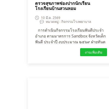
ตรวจสุขภาพช่องปากนักเรียน
โรงเรียนบ้านสวนหอม
10 มี.ค. 2569
หมวดหมู่ : กิจกรรมโรงพยาบาล
การดำเนินกิจกรรมโรงเรียนฟันดีประจำ
อำเภอ ตามมาตรการ Sandbox จังหวัดเด็ก
ฟันดี ประจำปี งบประมาณ ๒๕๖๙ ฝ่ายทันต
กรรมโรงพยาบาลห้วยแถลง ร่วมกับ
งานเพิ่มเติม
กระทรวงศึกษาธิการขับเคลื่อนการส่ง
เสริมสุขภาพช่องปากเด็กนักเรียนใน
โรงเรียนประถมศึกษา ปีการศึกษา ๒๕๖๘
ด้วยมาตรการ Sandbox จังหวัดเด็กฟันดี
โรงเรียนบ้านสวนหอม นำโดย นางพรวิณี
พิเนตร ผู้อำนวยการโรงเรียนบ้านสวนหอม
พร้อมด้วยนางสาวจุฑาทิพย์ วงศ์นาม ครู
อนามัยและคณะครูนักเรียนโรงเรียนบ้าน
สวนหอมทุกคน มีวัตถุประสงค์เพื่อส่งเสริม
ให้นักเรียนมีความรู้ความเข้าใจและมี