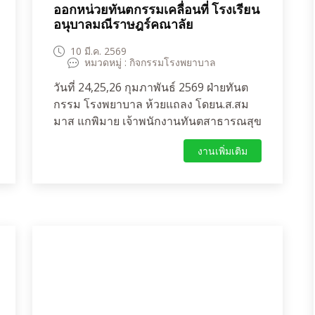
ออกหน่วยทันตกรรมเคลื่อนที่ โรงเรียน
อนุบาลมณีราษฎร์คณาลัย
10 มี.ค. 2569
หมวดหมู่ : กิจกรรมโรงพยาบาล
วันที่ 24,25,26 กุมภาพันธ์ 2569 ฝ่ายทันต
กรรม โรงพยาบาล ห้วยแถลง โดยน.ส.สม
มาส แกพิมาย เจ้าพนักงานทันตสาธารณสุข
ชำนาญงาน และผู้ช่วยทันตกรรม ได้ออก
งานเพิ่มเติม
หน่วยทันตกรรมเคลื่อนที่ โรงเรียนอนุบาล
มณีราษฎร์คณาลัย ด้วยความร่วมมือจากผู้
อำนวยการโรงเรียน นางภนิตา เศรษฐคุณา
กุล คณะครูและนักเรียน ดำเนินกิจกรรม
เฝ้าระวัง ส่งเสริมและป้องกันทางทันต
สุขภาพด้วยการเคลือบหลุมร่องฟันกรามแท้
(Sealant)เพื่อป้องกันฟันผุเด็กนักเรียนชั้น
ประถมศึกษาปีที่ 2/2 จำนวน 31 คน มีฟัน
กรามแท้ขึ้นแล้วคนได้รับการเคลือบหลุม
ร่อง 30 คนจำนวน 86 ซี่ฟันแท้ผุ 5 คน 9 ซี่