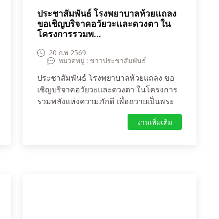
การต่อเนื่อง
ประชาสัมพันธ์ โรงพยาบาลห้วยแถลง
ขอเชิญบริจาคอวัยวะและดวงตา ใน
โครงการรวมพ...
20 ก.พ 2569
หมวดหมู่ : ข่าวประชาสัมพันธ์
ประชาสัมพันธ์ โรงพยาบาลห้วยแถลง ขอ
เชิญบริจาคอวัยวะและดวงตา ในโครงการ
รวมพลังแห่งความภักดี เพื่อถวายเป็นพระ
ราชกุศล สมเด็จพระนางเจ้าสิริกิติ์ พระบรม
งานเพิ่มเติม
ราชินีนาถ พระบรมราชชนนีพันปีหลวง
พระผู้เสด็จสู่สวรรคาลัย ธ สถิตในดวงใจ
ไทย ตราบชั่วนิรันดร์**สามารถรับเอกสาร
แสดงความจำนงบริจาคอวัยวะได้ที่งานผู้
ป่วยนอก บริจาคดวงตา ที่กิ่งกาชาดอำเภอ
ห้วยแถลง หรือ scan QR code