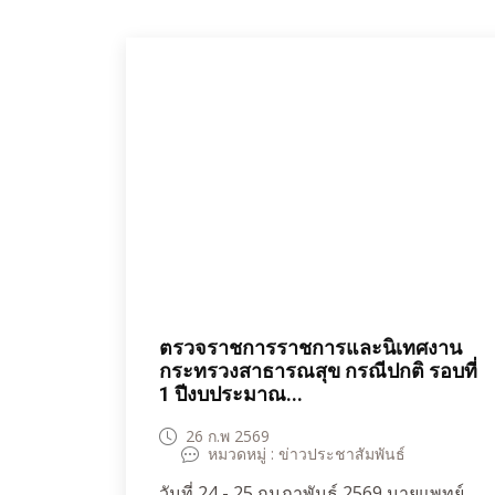
พยาบาลห้วยแถลง เข้าร่วมเป็นวิทยากร
โครงการโรงเรียนผู้สูงอายุเทศบาลตําบล
ห้วยแถลง ครั้งที่ 1 เพื่อส่งเสริมการเรียนรู้
และพัฒนาศักยภาพผู้สูงอายุอย่างเป็นองค์
รวมทั้งด้านร่างกาย จิตใจ จัดกิจกรรมครั้งที่
1 ประเมิน สมรรถภาพตรวจ Body
composition TUG test. บรรยายความรู้
เรื่องโรคสมองเสื่อม แนวทางการ ป้องกัน
พลัดตกหกล้ม จํานวนผู้สูงอายุ 40 คน ณ
อาคารศูนย์การเรียนรู้ฝึกอาชีพและพัฒนาผู้
ด้อยโอกาส เทศบาลตําบลห้วยแถลง อําเภอ
ห้วยแถลง จังหวัดนครราชสีมา
ตรวจราชการราชการและนิเทศงาน
กระทรวงสาธารณสุข กรณีปกติ รอบที่
1 ปีงบประมาณ...
26 ก.พ 2569
หมวดหมู่ : ข่าวประชาสัมพันธ์
วันที่ 24 - 25 กุมภาพันธ์ 2569 นายแพทย์