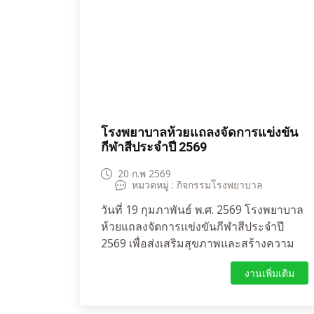
ตรวจ DTX วัดสัญญาณชีพ ซักประวัติ ลง
บันทึกข้อมูล ที่หมู่บ้าน และจัดยาเบาหวาน
ความดัน ส่งถึงมือผู้ป่วยในช่วงบ่าย เพื่อเพิ่ม
ความสะดวกให้ผู้ป่วย ลดความแออัดในโรง
พยาบาล ช่วงบ่าย พยาบาลลงเยี่ยมผู้ป่วย
วัณโรค และผู้ป่วย LTC ในหมู่บ้านร่วมกับ
CG และอสม.ผลจากการดำเนินงาน ผู้ป่วย
โรงพยาบาลห้วยแถลงจัดการแข่งขัน
ประชาชน บ้านแสนสุข สันติสุข พึงพอใจ
กีฬาสีประจำปี 2569
มาก ต้องการให้ดำเนินการต่อเนื่อง
20 ก.พ 2569
หมวดหมู่ : กิจกรรมโรงพยาบาล
วันที่ 19 กุมภาพันธ์ พ.ศ. 2569 โรงพยาบาล
ห้วยแถลงจัดการแข่งขันกีฬาสีประจำปี
2569 เพื่อส่งเสริมสุขภาพและสร้างความ
สามัคคีของบุคลากร โดยได้รับเกียรติจาก
งานเพิ่มเติม
นายแพทย์นพพงษ์ พงศ์เลิศโกศล ผู้อำนวย
การโรงพยาบาลห้วยแถลง เป็นประธานใน
พิธีกล่าวเปิดงาน พร้อมด้วยบุคลากรโรง