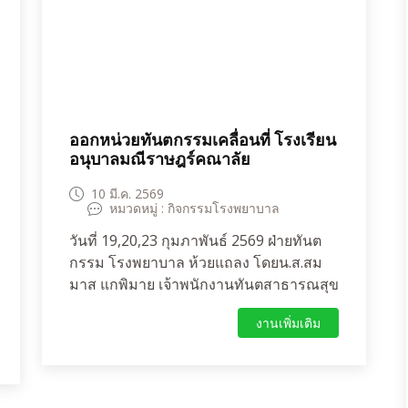
ได้รับการรักษาด้วยการอุดฟันส่งต่อรับการ
รักษาที่ฝ่ายทันตกรรมโรงพยาบาล
ห้วยแถลง 2 คนเนื่องจากโรคฟันผุเคยมี
อาการปวดขึ้นมาเอง ขูดหินปูนรักษาโรค
เหงือกอักเสบ 1 คน พร้อมทั้งให้ทันต
สุขศึกษาเพื่อเป็นแนวทางการดูสุขภาพช่อง
ออกหน่วยทันตกรรมเคลื่อนที่ โรงเรียน
ปากที่ถูกวิธี
อนุบาลมณีราษฎร์คณาลัย
10 มี.ค. 2569
หมวดหมู่ : กิจกรรมโรงพยาบาล
วันที่ 19,20,23 กุมภาพันธ์ 2569 ฝ่ายทันต
กรรม โรงพยาบาล ห้วยแถลง โดยน.ส.สม
มาส แกพิมาย เจ้าพนักงานทันตสาธารณสุข
ชำนาญงาน และผู้ช่วยทันตกรรม ได้ออก
งานเพิ่มเติม
หน่วยทันตกรรมเคลื่อนที่ โรงเรียนอนุบาล
มณีราษฎร์คณาลัย ด้วยความร่วมมือจากผู้
อำนวยการโรงเรียน นางภนิตา เศรษฐคุณา
กุล คณะครูและนักเรียน ดำเนินกิจกรรม