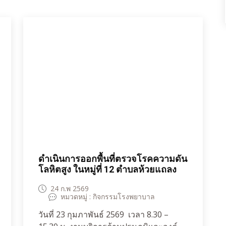
เฝ้าระวัง ส่งเสริมและป้องกันทางทันต
สุขภาพด้วยการเคลือบหลุมร่องฟันกราม
แท้(Sealant)เพื่อป้องกันฟันผุเด็กนักเรียนชั้น
ประถมศึกษาปีที่ 2/1 จำนวน 31 คน มีฟัน
กรามแท้ขึ้นแล้ว 28 คน ได้รับการเคลือบ
หลุมร่อง28 คนจำนวน 72 ซี่ ฟันแท้ผุ 3 คน
4 ซี่ได้รับการรักษาด้วยการอุดฟัน ส่งต่อรับ
การรักษาที่ฝ่ายทันตกรรมโรงพยาบาล
ห้วยแถลง 2 คนเนื่องจากโรคฟันผุเคยมี
อาการปวดขึ้นมาเองพร้อมทั้งให้ทันต
สุขศึกษาเพื่อเป็นแนวทางการดูสุขภาพช่อง
ปากที่ถูกวิธี
ดำเนินการออกพื้นที่ตรวจโรคความดัน
โลหิตสูง ในหมู่ที่ 12 ตำบลห้วยแถลง
24 ก.พ 2569
หมวดหมู่ : กิจกรรมโรงพยาบาล
วันที่ 23 กุมภาพันธ์ 2569 เวลา 8.30 –