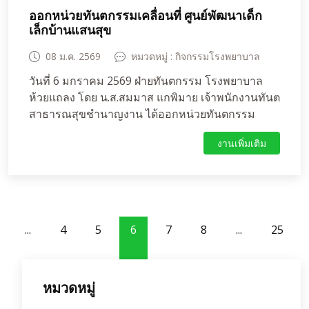
ออกหน่วยทันตกรรมเคลื่อนที่ ศูนย์พัฒนาเด็ก
เล็กบ้านแสนสุข
08 ม.ค. 2569
หมวดหมู่ : กิจกรรมโรงพยาบาล
วันที่ 6 มกราคม 2569 ฝ่ายทันตกรรม โรงพยาบาล
ห้วยแถลง โดย น.ส.สมมาส แกพิมาย เจ้าพนักงานทันต
สาธารณสุขชำนาญงาน ได้ออกหน่วยทันตกรรม
เคลื่อนที่ ศูนย์พัฒนาเด็กเล็กบ้านแสนสุข เพื่อดำเนิน
งานเพิ่มเติม
กิจกรรมส่งเสริมและป้องกันทางทันตสุขภาพ โดยมี
กิจกรรม ตรวจสุขภาพช่องปากและเคลือบฟลูออไรด์
เพื่อป้องกันฟันผุเด็กนักเรียน จำนวน17 คน พร้อมทั้ง
ให้ความรู้ครูผู้ดูแลเด็กเพื่อเป็นแนวทางการดูสุขภาพ
ช่องปากเด็กนักเรียนที่ถูกวิธี เพื่อการมีสุขภาพช่อง
...
ปากที่ดี
4
5
6
7
8
...
25
หมวดหมู่