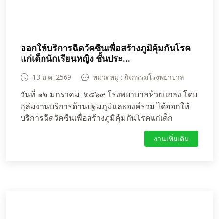
ออกให้บริการฉีดวัคซีนเพื่อสร้างภูมิคุ้มกันโรค
แก่เด็กนักเรียนหญิง ชั้นประ...
13 ม.ค. 2569
หมวดหมู่ : กิจกรรมโรงพยาบาล
วันที่ ๑๒ มกราคม ๒๕๖๙ โรงพยาบาลห้วยแถลง โดย
กุล่มงานบริการด้านปฐมภูมิและองค์รวม ได้ออกให้
บริการฉีดวัคซีนเพื่อสร้างภูมิคุ้มกันโรคแก่เด็ก
นักเรียนหญิง ชั้นประถมศึกษาปีที่ ๕ ฉีดวัคซีนป้องกัน
งานเพิ่มเติม
โรคมะเร็งปากมดลูก (HPV) และนักเรียนชายหญิงใน
ชั้นประถมศึกษาปีที่ ๖ ฉีดวัคซีนรวม ๒ โรค ในเข็ม
เดียวกัน เพื่อป้องกันโรคคอตีบ และบาดทะยัก (dT) แก่
โรงเรียนบ้านสวนหอม โรงเรียนบ้านห้วยปอ โรงเรียน
บ้านแสนสุข และโรงเรียนอนุบาลมณีราษฎร์คณาลัย
เด็กนักเรียนหญิง ชั้นประถมศึกษาปีที่ ๕ จำนวน ๕๑
คน และนักเรียนชายหญิงในชั้นประถมศึกษาปีที่ ๖