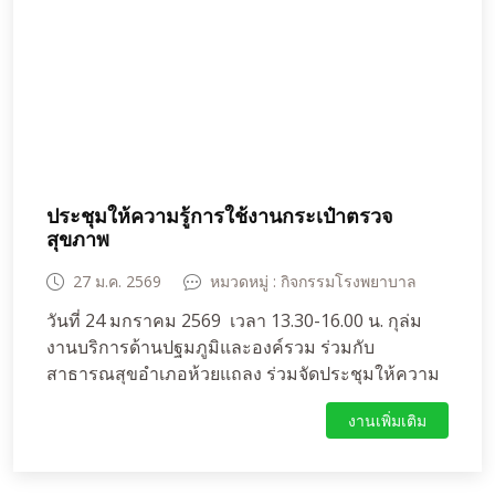
อาการทางเดินหายใจ: มีไข้เฉียบพลัน ไอ ร่วมกับ
อาการเหนื่อยหอบ หรือผลเอกซเรย์ปอดพบภาวะปอด
อักเสบ (Pneumonitis) หรือระบบหายใจล้มเหลว
เกณฑ์ประวัติเสี่ยง (Risk Criteria)ในช่วง 21 วันก่อน
เริ่มอาการ มีประวัติอย่างใดอย่างหนึ่งดังนี้:สัมผัสสาร
คัดหลั่งจากค้างคาวแม่ไก่โดยตรง (ปัสสาวะ, อุจจาระ,
น้ำลาย)บริโภคอาหารหรือผลไม้ที่มีรอยกัดของ
ค้างคาว หรือปนเปื้อนสารคัดหลั่งค้างคาวสัมผัสสัตว์
ประชุมให้ความรู้การใช้งานกระเป๋าตรวจ
ป่วยที่สงสัยติดเชื้อไวรัสนิปาห์ เช่น สุกร หรือ ม้าสัมผัส
สุขภาพ
สารคัดหลั่งจากผู้ป่วยที่ติดเชื้อไวรัสนิปาห์โดยตรงมี
ประวัติเดินทางมาจากพื้นที่ที่มีการระบาดตาม
27 ม.ค. 2569
หมวดหมู่ : กิจกรรมโรงพยาบาล
ประกาศของกรมควบคุมโรค2. การวินิจฉัยและยืนยัน
วันที่ 24 มกราคม 2569 เวลา 13.30-16.00 น. กุล่ม
ทางห้องปฏิบัติการการตรวจหาเชื้อไวรัสนิปาห์จะใช้
งานบริการด้านปฐมภูมิและองค์รวม ร่วมกับ
วิธีตรวจหาเชื้อหรือสารพันธุกรรม (Pathogen
สาธารณสุขอำเภอห้วยแถลง ร่วมจัดประชุมให้ความ
Identification) จากตัวอย่างเลือด, เสมหะ, สารคัด
รู้การใช้งานกระเป๋าตรวจสุขภาพ สอนใช้งานเครื่อง
หลั่งทางเดินหายใจ หรือน้ำไขสันหลัง โดยวิธี:PCR
งานเพิ่มเติม
แท็บเล็ตและอุปกรณ์อื่นๆ เพื่อคัดกรองโรคไม่ติดต่อ
(Polymerase Chain Reaction)Molecular
เรื้อรัง (NCD) ที่ได้รับหมู่บ้านละ 1 เครื่อง ให้อาสา
Sequencing (การถอดรหัสพันธุกรรม)3. การจำแนก
สมัครสาธารณสุขประจำหมู่บ้าน (อสม.) นำไปคัด
ประเภทผู้ป่วย (Case Classification)ผู้ป่วยเข้าเกณฑ์