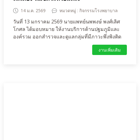
14 ม.ค. 2569
หมวดหมู่ : กิจกรรมโรงพยาบาล
วันที่ 13 มกราคม 2569 นายแพทย์นพพงษ์ พงศ์เลิศ
โกศล ได้มอบหมาย ให้งานบริการด้านปฐมภูมิและ
องค์รวม ออกสำรวจและดูแลกลุ่มที่มีภาวะพึ่งพิงติด
บ้านติดเตียง ในเขต ต.ห้วยแถลง ได้จัดทำ care plan
งานเพิ่มเติม
การดูแลที่เหมาะสม โดย มีcare giver ดูแลต่อเนื่อง
ตามสภาวะของโรคและการวางแผนฟื้นฟู พบว่า มี ผู้
ป่วย ติดบ้าน ติดเตียง 2 ราย เป็นผู้พิการ ยังไม่ได้รถเข็น
นั่ง(wheel chair ) และไม่สามารถ เดินทางไปรับที่ รพ.
พิมาย ได้เอง จากภาวะเศรษฐกิจในครอบครัว งาน
บริการด้านปฐมภูมิและองค์รวม ได้รับมอบหมายจาก
ผู้อำนวยการโรงพยาบาลห้วยแถลง ให้ดำเนินการ
จัดหารถเข็นนั่ง (wheel chair) ให้กับผู้ป่วย และได้รับ
รถเข็นเรียบร้อยในวันที่ 13 มกราคม 2569 ผู้ป่วยและ
ญาติพึงพอใจอย่างยิ่ง