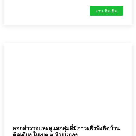
งานเพิ่มเติม
ออกสำรวจและดูแลกลุ่มที่มีภาวะพึ่งพิงติดบ้าน
ติดเตียง ในเขต ต.ห้วยแถลง