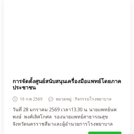
อนุบาลถึงชั้นประถมศึกษาปีที่1-3 จำนวน 294 คน
พร้อมทั้งให้ทันตสุขศึกษาเพื่อเป็นแนวทางการดู
สุขภาพช่องปากที่ถูกวิธี เพื่อการมีสุขภาพช่องปากที่ดี
กับนักเรียนทุกคน ให้คำแนะนำการรักษาต่อในรายที่
มีปัญหาต้องได้รับการรักษาเร่งด่วน
การจัดตั้งศูนย์สนับสนุนเครื่องมือแพทย์โดยภาค
ประชาชน
16 ก.พ 2569
หมวดหมู่ : กิจกรรมโรงพยาบาล
วันที่ 28 มกราคม 2569 เวลา13.30 น. นายแพทย์นพ
พงษ์ พงศ์เลิศโกศล รองนายแพทย์สาธารณสุข
จังหวัดนครราชสีมาและผู้อำนวยการโรงพยาบาล
ห้วยแถลง เข้าร่วมประชุมร่วมกับคุณธีรชัย ไตรศักดิ์