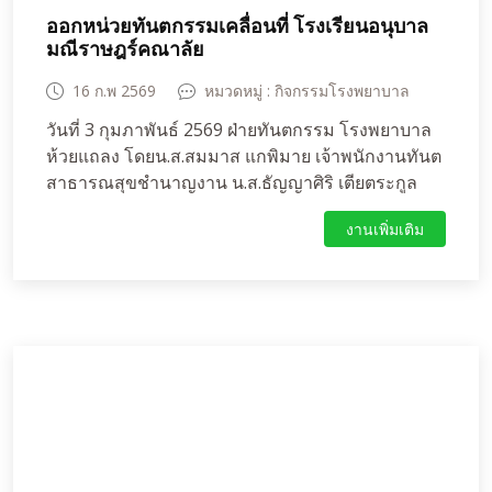
ออกหน่วยทันตกรรมเคลื่อนที่ โรงเรียนอนุบาล
มณีราษฎร์คณาลัย
16 ก.พ 2569
หมวดหมู่ : กิจกรรมโรงพยาบาล
วันที่ 3 กุมภาพันธ์ 2569 ฝ่ายทันตกรรม โรงพยาบาล
ห้วยแถลง โดยน.ส.สมมาส แกพิมาย เจ้าพนักงานทันต
สาธารณสุขชำนาญงาน น.ส.ธัญญาศิริ เตียตระกูล
วิวัฒน์ เจ้าพนักงานทันตสาธารณสุขชำนาญงาน นาย
งานเพิ่มเติม
วรชัย ลิไธสง พนักงานช่วยเหลือคนไข้ ได้ออกหน่วย
ทันตกรรมเคลื่อนที่ โรงเรียนอนุบาลมณีราษฎร์คณา
ลัย ด้วยความร่วมมือจากผู้อำนวยการโรงเรียน นางภ
นิตา เศรษฐคุณากุล คณะครูและนักเรียน เพื่อดำเนิน
กิจกรรมเฝ้าระวัง ส่งเสริมและป้องกันทางทันต
สุขภาพ โดยมีกิจกรรม ตรวจสุขภาพช่องปากและ
เคลือบฟลูออได์เพื่อป้องกันฟันผุเด็กนักเรียนชั้นอนุบาล
ถึงชั้นประถมศึกษาปีที่ 4-6 จำนวน 220 คน พร้อมทั้ง
ให้ทันตสุขศึกษาเพื่อเป็นแนวทางการดูสุขภาพช่อง
ปากที่ถูกวิธี เพื่อการมีสุขภาพช่องปากที่ดีกับนักเรียน