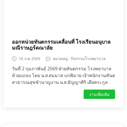
ทุกคน ให้คำแนะนำการรักษาต่อในรายที่มีปัญหาต้อง
ได้รับการรักษาเร่งด่วน
ออกหน่วยทันตกรรมเคลื่อนที่ โรงเรียนอนุบาล
มณีราษฎร์คณาลัย
16 ก.พ 2569
หมวดหมู่ : กิจกรรมโรงพยาบาล
วันที่ 2 กุมภาพันธ์ 2569 ฝ่ายทันตกรรม โรงพยาบาล
ห้วยแถลง โดย น.ส.สมมาส แกพิมาย เจ้าพนักงานทันต
สาธารณสุขชำนาญงาน น.ส.ธัญญาศิริ เตียตระกูล
วิวัฒน์ เจ้าพนักงานทันตสาธารณสุขชำนาญงาน นาย
งานเพิ่มเติม
วรชัย ลิไธสง พนักงานช่วยเหลือคนไข้ ได้ออกหน่วย
ทันตกรรมเคลื่อนที่ โรงเรียนอนุบาลมณีราษฎร์คณา
ลัยเพื่อดำเนินกิจกรรมเฝ้าระวัง ส่งเสริมและป้องกัน
ทางทันตสุขภาพ โดยมีกิจกรรม ตรวจสุขภาพช่องปาก
และเคลือบฟลูออได์เพื่อป้องกันฟันผุเด็กนักเรียนชั้น