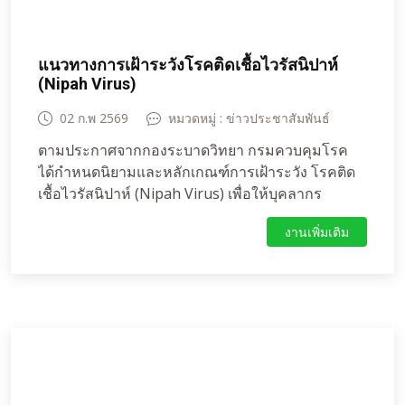
แนวทางการเฝ้าระวังโรคติดเชื้อไวรัสนิปาห์
(Nipah Virus)
02 ก.พ 2569
หมวดหมู่ : ข่าวประชาสัมพันธ์
ตามประกาศจากกองระบาดวิทยา กรมควบคุมโรค
ได้กำหนดนิยามและหลักเกณฑ์การเฝ้าระวัง โรคติด
เชื้อไวรัสนิปาห์ (Nipah Virus) เพื่อให้บุคลากร
ทางการแพทย์และประชาชนที่เกี่ยวข้องใช้เป็น
งานเพิ่มเติม
มาตรฐานในการคัดกรองและรายงานโรค ดังนี้1.
เกณฑ์การคัดกรองผู้ป่วยสงสัย (Patient Under
Investigation: PUI)ผู้ป่วยที่เข้าข่ายสงสัยจะต้องมี
อาการตาม เกณฑ์ทางคลินิก ร่วมกับ ประวัติเสี่ยง
อย่างใดอย่างหนึ่งภายใน 21 วันก่อนเริ่มมีอาการ
เกณฑ์ทางคลินิก (Clinical Criteria)อาการทางสมอง:
มีไข้เฉียบพลัน ปวดศีรษะ ร่วมกับอาการทางระบบ
ประสาท เช่น ชัก, ซึม, สับสน หรือความรู้สึกตัวลดลง