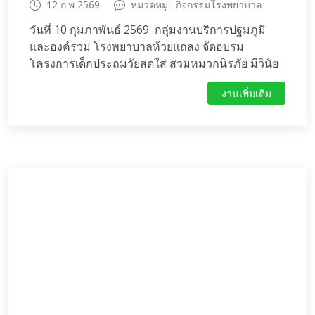
12 ก.พ 2569
หมวดหมู่ : กิจกรรมโรงพยาบาล
วันที่ 10 กุมภาพันธ์ 2569 กลุ่มงานบริการปฐมภูมิ
และองค์รวม โรงพยาบาลห้วยแถลง จัดอบรม
โครงการเด็กประถมวัยสดใส สวมหมวกนิรภัย มีวินัย
จราจร ปีงบประมาณ 2568 ให้นักเรียนชั้นประถม
งานเพิ่มเติม
ศึกษาปีที่ 4-6 จำนวน 220 คน ณ ห้องประชุม
โรงเรียนอนุบาลมณีราษฎร์คณาลัย โดยมีวิทยากร
จาก สภ.ห้วยแถลง นำโดย ร.ต.ท.วิชัย เครือวงษ์ และ
คณะ สนับสนุนงบประมาณโดยกองทุนหลักประกัน
สุขภาพเทศบาลตำบลห้วยแถลง