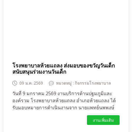
จำนวน ๑๑๑ คน รวมทั้งหมด ๑๖๒ คน ในการออกให้
บริการฉีดวัคซีนครั้งนี้ได้รับความร่วมมืออย่างดียิ่ง
จากคณะคุณครู และนักเรียนทุกท่าน
โรงพยาบาลห้วยแถลง ส่งมอบของขวัญวันเด็ก
สนับสนุนร่วมงานวันเด็ก
09 ม.ค. 2569
หมวดหมู่ : กิจกรรมโรงพยาบาล
วันที่ 9 มกราคม 2569 งานบริการด้านปฐมภูมิและ
องค์รวม โรงพยาบาลห้วยแถลง อำเภอห้วยแถลง ได้
รับมอบหมายการดำเนินงานจาก นายแพทย์นพพงษ์
พงศ์เลิศโกศล รองนายแพทย์สาธารณสุขจังหวัด
งานเพิ่มเติม
นครราชสีมาและผู้อำนวยการโรงพยาบาลห้วยแถลง
ส่งมอบของขวัญวันเด็ก สนับสนุนร่วมงานวันเด็ก ที่