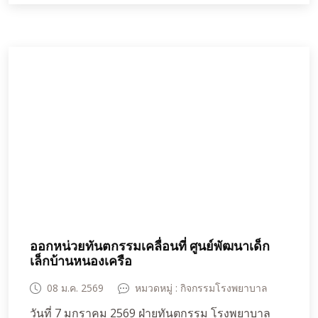
โรงเรียนมณีราษฎร์คณาลัย และ ศูนย์การศึกษาพิเศษ
หน่วยบริการห้วยแถลง เขตการศึกษาที่ 11 เพื่อ
เป็นการส่งต่อความสุข ความปรารถนาดี และสร้าง
กำลังใจให้น้องๆ ได้เติบโตอย่างมีความหวัง มีรอยยิ้ม
เรียนรู้เพื่อพัฒนาตัวเองต่อไป
ออกหน่วยทันตกรรมเคลื่อนที่ ศูนย์พัฒนาเด็ก
เล็กบ้านหนองเครือ
08 ม.ค. 2569
หมวดหมู่ : กิจกรรมโรงพยาบาล
วันที่ 7 มกราคม 2569 ฝ่ายทันตกรรม โรงพยาบาล