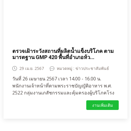
ตรวจเฝ้าระวังสถานที่ผลิตน้ำแข็งบริโภค ตาม
มารตฐาน GMP 420 พื้นที่อำเภอห้ว...
29 เม.ย. 2567
หมวดหมู่ : ข่าวประชาสัมพันธ์
วันที่ 26 เมษายน 2567 เวลา 14.00 - 16.00 น.
พนักงานเจ้าหน้าที่ตามพระราชบัญญัติอาหาร พ.ศ.
2522 กลุ่มงานเภสัชกรรมและคุ้มครองผู้บริโภคโรง
พยาบาลห้วยแถลง นำโดย นาย สุขสันต์ สายสี
งานเพิ่มเติม
เภสัชกรปฏิบัติการ และนาย เดชวิชญ์ ชูชาติ เภสัชกร
ปฏิบัติการ ร่วมกับ นายประสิทธิ์ กสิประกอบ ผู้ช่วย
สาธารณสุขอำเภอห้วยแถลง ดำเนินการตรวจเฝ้า
ระวังโรงงานผลิตน้ำแข็งในพื้นที่อำเภอห้วยแถลง ซึ่ง