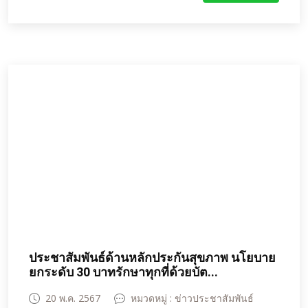
ห้วยแถลง ร่วมออกตรวจสอบคุณภาพและความ
ปลอดภัยการจำหน่ายชุดสังฆทานในเขตอำเภอ
ห้วยแถลง ในร้านชำ ร้านค้า จำนวน 5 แห่ง ผลการ
ตรวจสอบชุดสังฆทานที่มีการวางจำหน่ายจำนวน 122
ชุด พบส่วนใหญ่ได้คุณภาพ มาตรฐาน ตามที่กำหนด
มีเพียง 4 ชุด ที่พบผลิตภัณฑ์หมดอายุ บางชุดมีการจัด
ผลิตภัณฑ์อาหารผสมกับสบู่ แชมพู ผงซักฟอก และพบ
การจัดชุดสังฆภัณฑ์โดยร้านค้าเองโดยไม่มีฉลาก
กำกับ เจ้าหน้าที่จึงได้แนะนำผู้ประกอบการเกี่ยวกับ
การจำหน่ายชุดสังฆภัณฑ์ที่มีคุณภาพ และแยก
ผลิตภัณฑ์ที่หมดอายุออก ซึ่งได้รับความร่วมมือจากผู้
ประกอบการเป็นอย่างดี เพื่อสร้างความมั่นใจแก่ผู้
บริโภคที่จะเลือกซื้อชุดสังฆทานที่มีคุณภาพและ
ปลอดภัย
ประชาสัมพันธ์ด้านหลักประกันสุขภาพ นโยบาย
ยกระดับ 30 บาทรักษาทุกที่ด้วยบัต...
20 พ.ค. 2567
หมวดหมู่ : ข่าวประชาสัมพันธ์