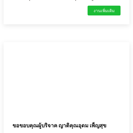
พยาบาลห้วยแถลง นำโดย นาย สุขสันต์ สายสี
งานเพิ่มเติม
เภสัชกรปฏิบัติการ และนาย เดชวิชญ์ ชูชาติ เภสัชกร
ปฏิบัติการ ร่วมกับ นายประสิทธิ์ กสิประกอบ ผู้ช่วย
สาธารณสุขอำเภอห้วยแถลง ดำเนินการตรวจเฝ้า
ระวังโรงงานผลิตน้ำแข็งในพื้นที่อำเภอห้วยแถลง ซึ่ง
มีจำนวน 1 แห่ง ได้แก่ โรงงานน้ำแข็งทองอวบทวี ที่
ตั้ง หมู่ 8 ต.ทับสวาย ให้เป็นไปตามเกณฑ์มาตรฐาน
GMP 420 โดยมุ่งเน้นการบำรุงรักษาเครื่องมือ
เครื่องจักรให้คงอยู่ในสภาพดี เพื่อป้องกันการเกิด
อันตรายในขณะดำเนินงานตามกระบวนการผลิต ผล
การตรวจเฝ้าระวังพบว่า โรงงานน้ำแข็งทองอวบทวี มี
ระบบบำรุงรักษาเครื่องมือเครื่องจักรโดยเฉพาะระบบ
ทำความเย็นและท่อแก๊สแอมโมเนีย เป็นไปตาม
มาตรฐาน GMP 420 โดยมีวิศวกรมาตรวจสอบระบบ
บำรุงรักษาทุกปี ล่าสุดเมื่อเดือน มกราคม พ.ศ.2567
การตรวจประเมินตามเกณฑ์มาตรฐาน GPM พบผ่าน
เกณฑ์มาตรฐาน
ขอขอบคุณผู้บริจาค ญาติคุณอุดม เพ็ญสุข