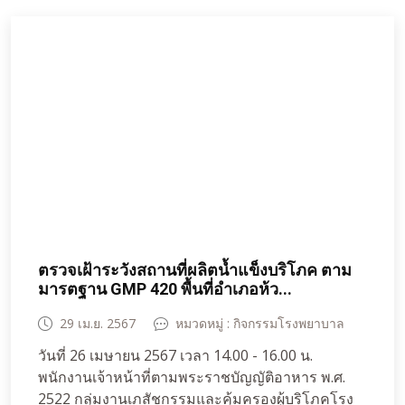
มีจำนวน 1 แห่ง ได้แก่ โรงงานน้ำแข็งทองอวบทวี ที่
ตั้ง หมู่ 8 ต.ทับสวาย ให้เป็นไปตามเกณฑ์มาตรฐาน
GMP 420 โดยมุ่งเน้นการบำรุงรักษาเครื่องมือ
เครื่องจักรให้คงอยู่ในสภาพดี เพื่อป้องกันการเกิด
อันตรายในขณะดำเนินงานตามกระบวนการผลิต ผล
การตรวจเฝ้าระวังพบว่า โรงงานน้ำแข็งทองอวบทวี มี
ระบบบำรุงรักษาเครื่องมือเครื่องจักรโดยเฉพาะระบบ
ทำความเย็นและท่อแก๊สแอมโมเนีย เป็นไปตาม
มาตรฐาน GMP 420 โดยมีวิศวกรมาตรวจสอบระบบ
บำรุงรักษาทุกปี ล่าสุดเมื่อเดือน มกราคม พ.ศ.2567
การตรวจประเมินตามเกณฑ์มาตรฐาน GPM พบผ่าน
เกณฑ์มาตรฐาน
ตรวจเฝ้าระวังสถานที่ผลิตน้ำแข็งบริโภค ตาม
มารตฐาน GMP 420 พื้นที่อำเภอห้ว...
29 เม.ย. 2567
หมวดหมู่ : กิจกรรมโรงพยาบาล
วันที่ 26 เมษายน 2567 เวลา 14.00 - 16.00 น.
พนักงานเจ้าหน้าที่ตามพระราชบัญญัติอาหาร พ.ศ.
2522 กลุ่มงานเภสัชกรรมและคุ้มครองผู้บริโภคโรง