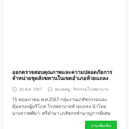
ออกตรวจสอบคุณภาพและความปลอดภัยการ
จำหน่ายชุดสังฆทานในเขตอำเภอห้วยแถลง
20 พ.ค. 2567
หมวดหมู่ : กิจกรรมโรงพยาบาล
15 พฤษภาคม พ.ศ.2567 กลุ่มงานเภสัชกรรมและ
คุ้มครองผู้บริโภค โรงพยาบาลห้วยแถลง นำโดย
นางสาวศศิมา ศรีทำมา เภสัชกรชำนาญการพิเศษ
ร่วมกับสำนักงานสาธารณสุขอำเภอห้วยแถลง โดย
งานเพิ่มเติม
นายประสิทธิ์ กสิประกอบ ผู้ช่วยสาธารณสุขอำเภอ