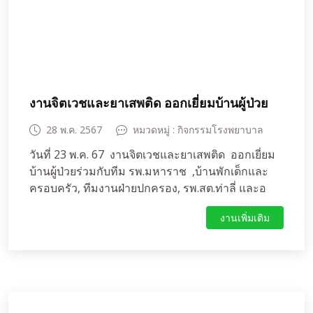
งานจิตเวชและยาเสพติด ออกเยี่ยมบ้านผู้ป่วย
28 พ.ค. 2567
หมวดหมู่ : กิจกรรมโรงพยาบาล
วันที่ 23 พ.ค. 67 งานจิตเวชและยาเสพติด ออกเยี่ยม
บ้านผู้ป่วยร่วมกับทีม รพ.มหาราช ,บ้านพักเด็กและ
ครอบครัว, ทีมงานฝ่ายปกครอง, รพ.สต.ท่าลี่ และอ
สม.ในพื้นที่ ต.เมืองพลับพลา อ.ห้วยแถลง จังหวัด
งานเพิ่มเติม
นครราชสีมา เพื่อหาแนวทางในการดูแลช่วยเหลือผู้
ป่วยในพื้นที่ต่อไป